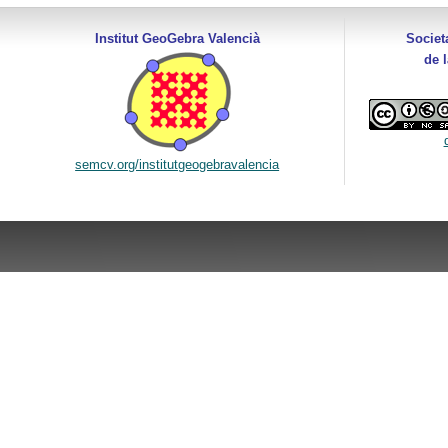
Institut GeoGebra Valencià
Societ
de 
semcv.org/institutgeogebravalencia