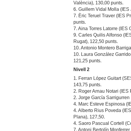
València), 130,00 punts.
6. Guillem Vidal Molla (IES 
7. Èric Teruel Traver (IES Pr
punts.
7. Aina Torres Latorre (IES
9. Carles Quilis Alfonso (I
Rugat), 122,50 punts.
10. Antonio Montero Barriga
10. Laura González Garrido 
121,25 punts.
Nivell 2
1. Ferran López Guitart (S
143,75 punts.
2. Roger Arnau Notari (IES P
2. Jorge García Sarrigurren
4. Marc Esteve Espinosa (I
4. Alberto Rius Poveda (IES
Plana), 127,50.
4. Saoro Pascual Cortell (Co
7. Antoni Bertolín Monferrer