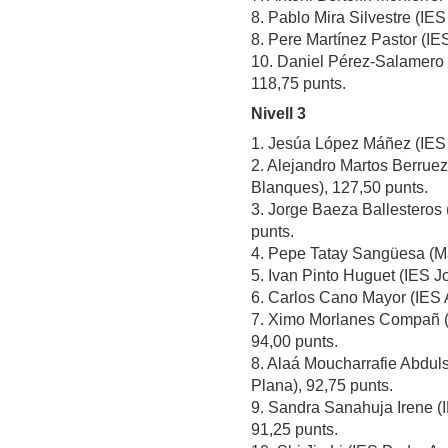
8. Pablo Mira Silvestre (IES
8. Pere Martínez Pastor (IES
10. Daniel Pérez-Salamero B
118,75 punts.
Nivell 3
1. Jesúa López Máñez (IES M
2. Alejandro Martos Berrue
Blanques), 127,50 punts.
3. Jorge Baeza Ballesteros
punts.
4. Pepe Tatay Sangüesa (Ma
5. Ivan Pinto Huguet (IES J
6. Carlos Cano Mayor (IES A
7. Ximo Morlanes Compañ (
94,00 punts.
8. Alaá Moucharrafie Abdul
Plana), 92,75 punts.
9. Sandra Sanahuja Irene (
91,25 punts.