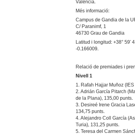
València.
Més informació:
Campus de Gandia de la U
C/ Paranimf, 1
46730 Grau de Gandia
Latitud i longitud: +38° 59' 
-0.166009.
Relació de premiades i prem
Nivell 1
1. Rafah Hajjar Muñoz (IES 
2. Adrián García Pitarch (
de la Plana), 135,00 punts.
3. Desireé Irene Gracia Laso 
134,75 punts.
4. Alejandro Coll García (A
Turia), 131,25 punts.
5. Teresa del Carmen Sánch