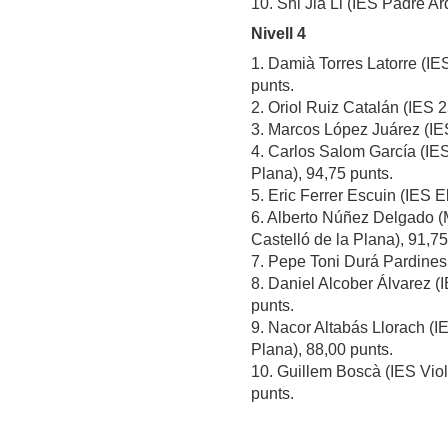
10. Shi Jia Li (IES Padre A
Nivell 4
1. Damià Torres Latorre (I
punts.
2. Oriol Ruiz Catalán (IES 25
3. Marcos López Juárez (IES
4. Carlos Salom García (IES
Plana), 94,75 punts.
5. Eric Ferrer Escuin (IES E
6. Alberto Núñez Delgado 
Castelló de la Plana), 91,75
7. Pepe Toni Durá Pardines 
8. Daniel Alcober Álvarez (
punts.
9. Nacor Altabás Llorach (I
Plana), 88,00 punts.
10. Guillem Boscà (IES Vio
punts.