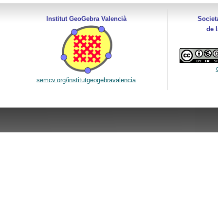
Institut GeoGebra Valencià
Societ
de 
semcv.org/institutgeogebravalencia