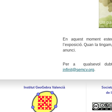
En aquest moment estem
l’exposició. Quan la tingam
anunci.
Per a qualsevol dubte
infinit@semcv.org
.
Institut GeoGebra Valencià
Societ
de 