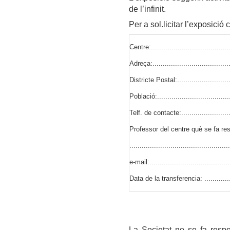
de l’infinit.
Per a sol.licitar l’exposició
Centre:........................................
Adreça:.......................................
Districte Postal:.........................
Població:....................................
Telf. de contacte:.........................
Professor del centre què se fa re
.................................................
e-mail:........................................
Data de la transferencia: ...............
La Societat no se fa respo