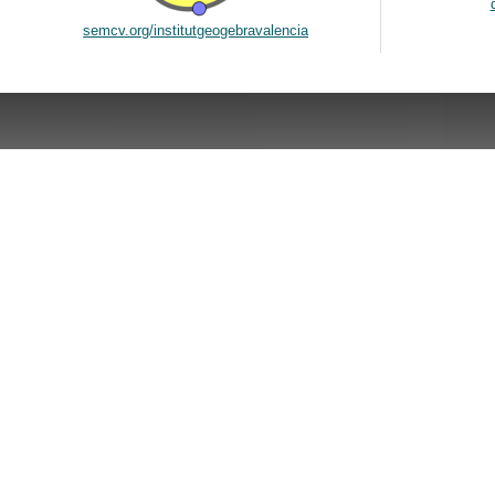
semcv.org/institutgeogebravalencia