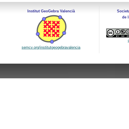
Institut GeoGebra Valencià
Societ
de 
semcv.org/institutgeogebravalencia