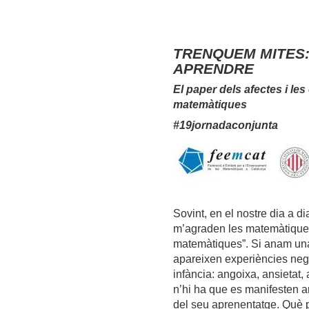
TRENQUEM MITES:
APRENDRE
El paper dels afectes i le
matemàtiques
#19jornadaconjunta
Sovint, en el nostre dia a d
m’agraden les matemàtiques”
matemàtiques”. Si anam una
apareixen experiències nega
infància: angoixa, ansietat,
n’hi ha que es manifesten 
del seu aprenentatge. Què p