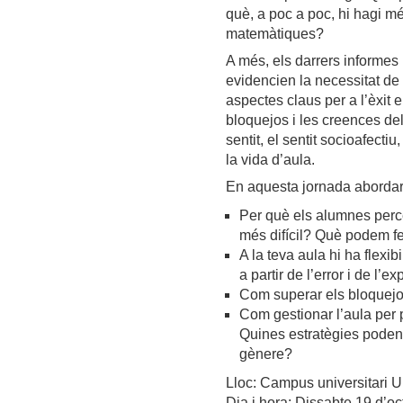
què, a poc a poc, hi hagi m
matemàtiques?
A més, els darrers informes 
evidencien la necessitat de 
aspectes claus per a l’èxit 
bloquejos i les creences de
sentit, el sentit socioafecti
la vida d’aula.
En aquesta jornada abordar
Per què els alumnes per
més difícil? Què podem f
A la teva aula hi ha flexib
a partir de l’error i de l’e
Com superar els bloquejos
Com gestionar l’aula per 
Quines estratègies poden 
gènere?
Lloc: Campus universitari U
Dia i hora: Dissabte 19 d’oc