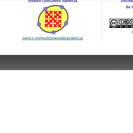
Institut GeoGebra Valencià
Societ
de 
semcv.org/institutgeogebravalencia