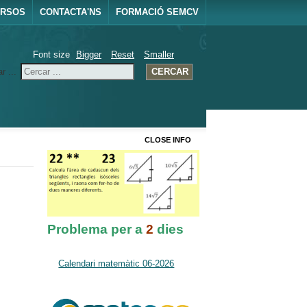
URSOS
CONTACTA'NS
FORMACIÓ SEMCV
Font size
Bigger
Reset
Smaller
r ...
CERCAR
CLOSE INFO
Problema per a
2
dies
Calendari matemàtic 06-2026