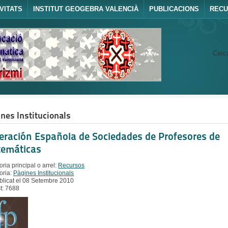
VITATS
INSTITUT GEOGEBRA VALENCIÀ
PUBLICACIONS
REC
Cerca
nes Institucionals
eración Española de Sociedades de Profesores de
emáticas
ria principal o arrel:
Recursos
oria:
Pàgines Institucionals
blicat el 08 Setembre 2010
st: 7688