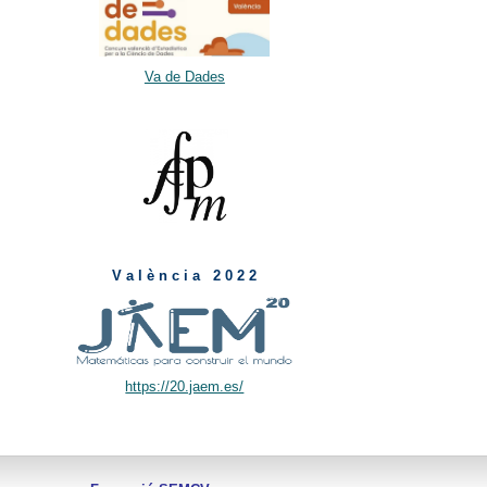
Va de Dades
V a l è n c i a 2 0 2 2
https://20.jaem.es/