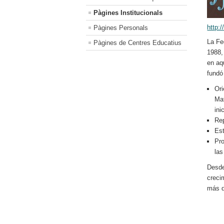
Pàgines Institucionals
http:
Pàgines Personals
La Fe
Pàgines de Centres Educatius
1988,
en aq
fundó
Ori
Mat
ini
Rep
Est
Pro
la
Desde
creci
más d