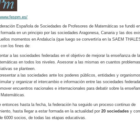
//www.fespm.es/
deración Española de Sociedades de Profesores de Matemáticas se fundó en
 formada en un principio por las sociedades Aragonesa, Canaria y las dos exi
uellos momentos en Andalucía (que luego se convertiría en la SAEM THALE
 con los fines de:
entar a las sociedades federadas en el objetivo de mejorar la enseñanza de l
emáticas en todos los niveles. Asesorar a las mismas en cuantos problema
ciativas se planteen.
resentar a las sociedades ante los poderes públicos, entidades y organismo
imular y organizar el intercambio e información entre las sociedades federad
mover encuentros nacionales e internacionales para debatir sobre la enseña
s Matemáticas.
 entonces hasta la fecha, la federación ha seguido un proceso continuo de
miento, hasta llegar a estar formada en la actualidad por
20 sociedades
y con
e 6000 socios, de todas las etapas educativas.