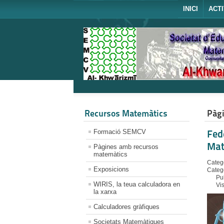
INICI
ACTI
Recursos Matemàtics
Pàgi
Formació SEMCV
Fed
Mat
Pàgines amb recursos
matemàtics
Catego
Exposicions
Categ
Pu
WIRIS, la teua calculadora en
Vi
la xarxa
Calculadores gràfiques
Societats Matemàtiques