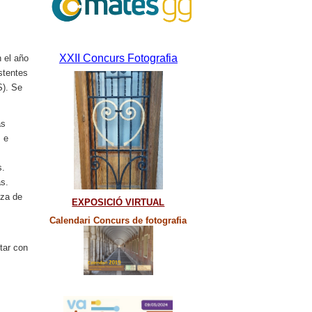
XXII Concurs Fotografia
 el año
stentes
S). Se
as
s e
s.
as.
nza de
EXPOSICIÓ VIRTUAL
Calendari Concurs de fotografia
tar con