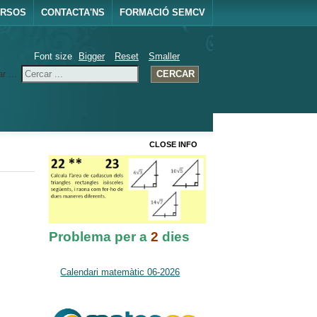
URSOS
CONTACTA'NS
FORMACIÓ SEMCV
Font size
Bigger
Reset
Smaller
r ...
CERCAR
CLOSE INFO
Problema per a
2
dies
Calendari matemàtic 06-2026