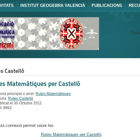
VITATS
INSTITUT GEOGEBRA VALENCIÀ
PUBLICACIONS
REC
Cerca
s Castelló
es Matemàtiques per Castelló
ria principal o arrel:
Rutes Matemàtiques
oria:
Rutes Castelló
blicat el 30 Octubre 2011
st: 8962
ta connexió permet veure les
Rutes Matemàtiques per Castelló
.