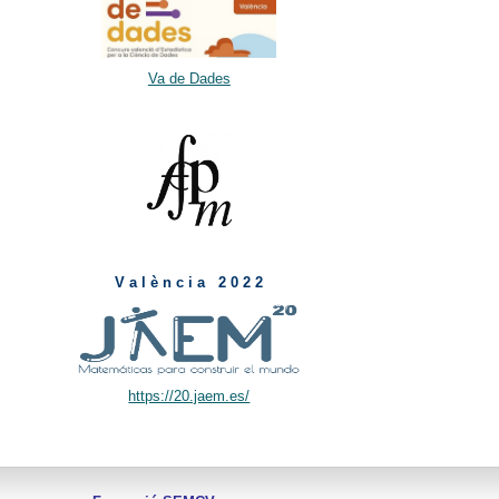
Va de Dades
V a l è n c i a 2 0 2 2
https://20.jaem.es/