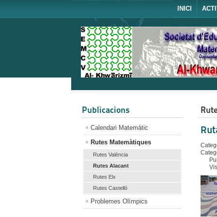
INICI
ACTI
Publicacions
Rute
Calendari Matemàtic
Rut
Rutes Matemàtiques
Catego
Categ
Rutes València
Pu
Rutes Alacant
Vi
Rutes Elx
Rutes Castelló
Problemes Olímpics