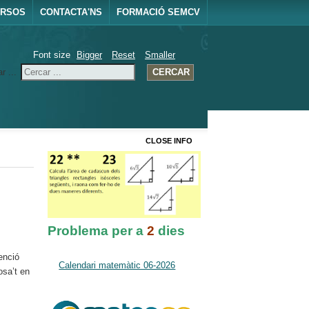
URSOS
CONTACTA'NS
FORMACIÓ SEMCV
Font size
Bigger
Reset
Smaller
r ...
CERCAR
CLOSE INFO
Problema per a
2
dies
enció
Calendari matemàtic 06-2026
osa’t en