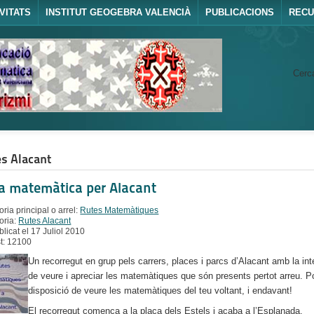
VITATS
INSTITUT GEOGEBRA VALENCIÀ
PUBLICACIONS
REC
Cerca
s Alacant
a matemàtica per Alacant
ria principal o arrel:
Rutes Matemàtiques
oria:
Rutes Alacant
blicat el 17 Juliol 2010
st: 12100
Un recorregut en grup pels carrers, places i parcs d’Alacant amb la int
de veure i apreciar les matemàtiques que són presents pertot arreu. P
disposició de veure les matemàtiques del teu voltant, i endavant!
El recorregut comença a la plaça dels Estels i acaba a l’Esplanada.