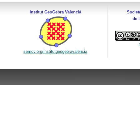
Institut GeoGebra Valencià
Societ
de 
semcv.org/institutgeogebravalencia