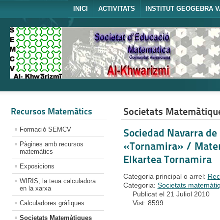
INICI
ACTIVITATS
INSTITUT GEOGEBRA V
Societats Matemàtiqu
Recursos Matemàtics
Formació SEMCV
Sociedad Navarra de
«Tornamira» / Matem
Pàgines amb recursos
matemàtics
Elkartea Tornamira
Exposicions
Categoria principal o arrel:
Rec
WIRIS, la teua calculadora
Categoria:
Societats matemàti
en la xarxa
Publicat el 21 Juliol 2010
Vist: 8599
Calculadores gràfiques
Societats Matemàtiques