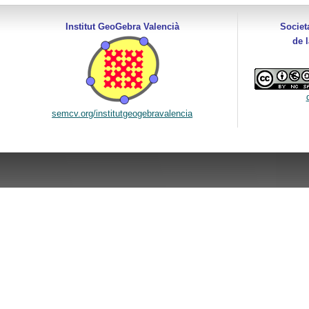
Institut GeoGebra Valencià
Societ
de 
semcv.org/institutgeogebravalencia