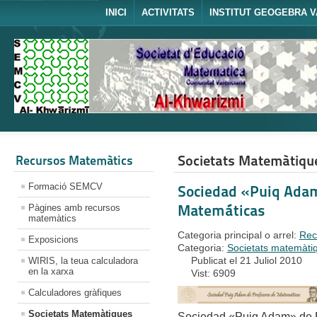
INICI
ACTIVITATS
INSTITUT GEOGEBRA V
Societats Matemàtiqu
Recursos Matemàtics
Formació SEMCV
Sociedad «Puiq Adam
Matemáticas
Pàgines amb recursos
matemàtics
Categoria principal o arrel:
Rec
Exposicions
Categoria:
Societats matemàti
Publicat el 21 Juliol 2010
WIRIS, la teua calculadora
en la xarxa
Vist: 6909
Calculadores gràfiques
Societats Matemàtiques
Sociedad «Puiq Adam» de 