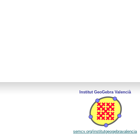
Institut GeoGebra Valencià
semcv.org/institutgeogebravalencia