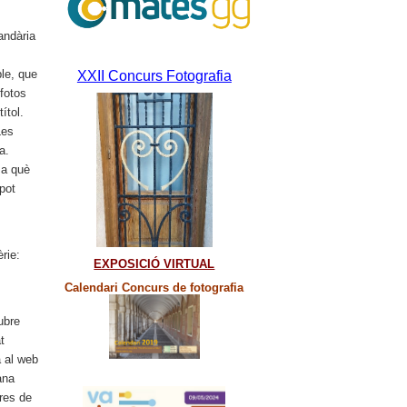
randària
ble, que
XXII Concurs Fotografia
fotos
ítol.
Les
a.
 a què
 pot
èrie:
EXPOSICIÓ VIRTUAL
Calendari Concurs de fotografia
ubre
t
à al web
ana
tres de