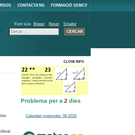
URSOS
CONTACTA'NS
FORMACIÓ SEMCV
Font size
Bigger
Reset
Smaller
r ...
CERCAR
CLOSE INFO
Problema per a
2
dies
ats:
Calendari matemàtic 06-2026
llerat.