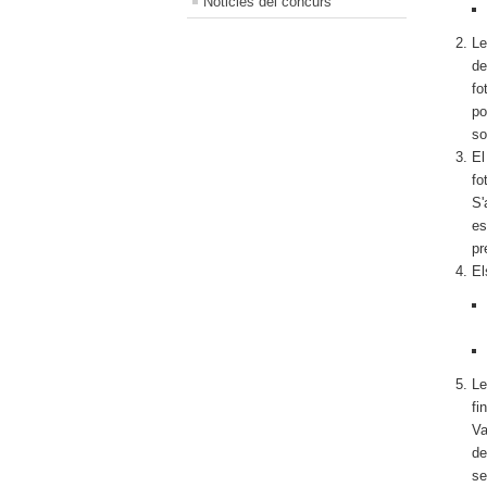
Noticies del concurs
Le
de
fo
po
so
El
fo
S'
es
pr
El
Le
fi
Va
de
se