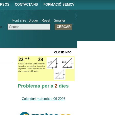
URSOS
CONTACTA'NS
FORMACIÓ SEMCV
Font size
Bigger
Reset
Smaller
r ...
CERCAR
CLOSE INFO
Problema per a
2
dies
Calendari matemàtic 06-2026