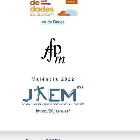
Va de Dades
V a l è n c i a 2 0 2 2
https://20.jaem.es/