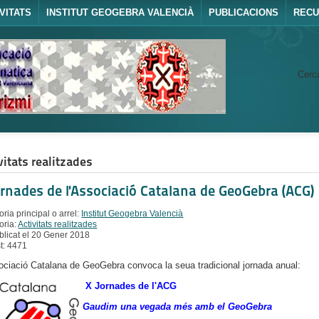
VITATS
INSTITUT GEOGEBRA VALENCIÀ
PUBLICACIONS
REC
Cerca
vitats realitzades
ornades de l'Associació Catalana de GeoGebra (ACG)
ria principal o arrel:
Institut Geogebra Valencià
oria:
Activitats realitzades
blicat el 20 Gener 2018
st: 4471
ociació Catalana de GeoGebra convoca la seua tradicional jornada anual:
X Jornades de l'ACG
Gaudim una vegada més amb el GeoGebra