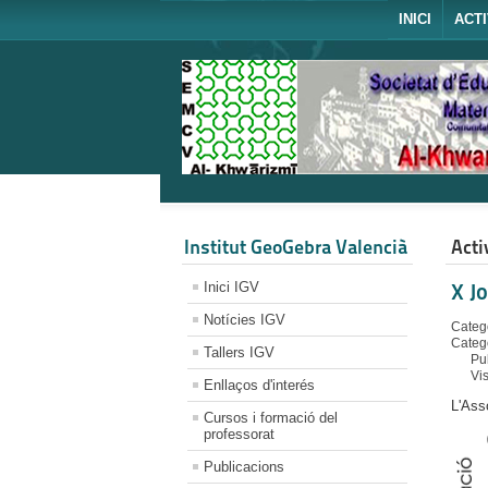
INICI
ACTI
Institut GeoGebra Valencià
Acti
Inici IGV
X J
Notícies IGV
Catego
Categ
Tallers IGV
Pu
Vi
Enllaços d'interés
L'Ass
Cursos i formació del
professorat
Publicacions