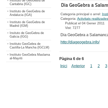
Instituto de GeoGebra de
Dia GeoGebra a Sala
Cantabria (IGC)
Instituto de GeoGebra de
Categoria principal o arrel:
Ins
Andalucia (IGA)
Categoria:
Activitats realitzade
Instituto de GeoGebra de
Publicat el 04 Gener 2011
Madrid (IGM)
Vist: 7277
Insituto de GeoGebra de
Dia GeoGebra a Salamanca
Galicia (IGG)
http://diageogebra.info/
Instituto GeoGebra de
Castilla-La Mancha (IGCLM)
Instituto GeoGebra Maslama
al-Mayriti
Pàgina 6 de 6
Inici
Anterior
1
2
3