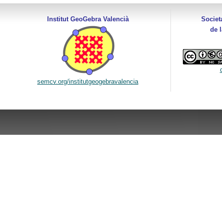
Institut GeoGebra Valencià
Societ
de 
semcv.org/institutgeogebravalencia