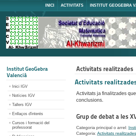
INICI
ACTIVITATS
INSTITUT GEOGEBRA V
Activitats realitzades
Institut GeoGebra
Valencià
Activitats realitzade
Inici IGV
Activitats ja finalitzades qu
Notícies IGV
conclusions.
Tallers IGV
Enllaços d'interés
Grup de debat a les 
Cursos i formació del
professorat
Categoria principal o arrel:
Ins
Categoria:
Activitats realitzade