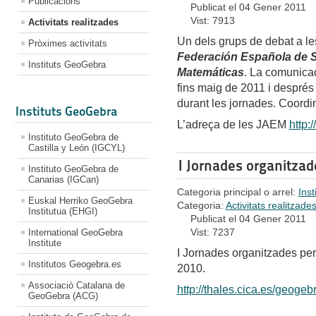
Publicacions
Publicat el 04 Gener 2011
Vist: 7913
Activitats realitzades
Un dels grups de debat a l
Pròximes activitats
Federación Española de 
Instituts GeoGebra
Matemáticas
. La comunicac
fins maig de 2011 i després
durant les jornades. Coordi
Instituts GeoGebra
L’adreça de les JAEM
http:
Instituto GeoGebra de
Castilla y León (IGCYL)
I Jornades organitzad
Instituto GeoGebra de
Canarias (IGCan)
Categoria principal o arrel:
Ins
Euskal Herriko GeoGebra
Categoria:
Activitats realitzade
Institutua (EHGI)
Publicat el 04 Gener 2011
Vist: 7237
International GeoGebra
Institute
I Jornades organitzades per
Institutos Geogebra.es
2010.
Associació Catalana de
http://thales.cica.es/geoge
GeoGebra (ACG)