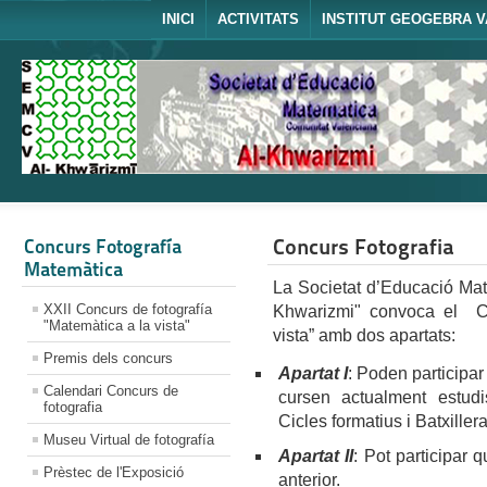
INICI
ACTIVITATS
INSTITUT GEOGEBRA V
Concurs Fotografia
Concurs Fotografía
Matemàtica
La Societat d’Educació Mat
XXII Concurs de fotografía
Khwarizmi" convoca el Co
"Matemàtica a la vista"
vista” amb dos apartats:
Premis dels concurs
Apartat I
: Poden participar
Calendari Concurs de
cursen actualment estud
fotografia
Cicles formatius i Batxillera
Museu Virtual de fotografía
Apartat II
: Pot participar 
Prèstec de l'Exposició
anterior.