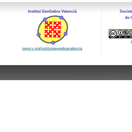
Institut GeoGebra Valencià
Societ
de 
semcv.org/institutgeogebravalencia