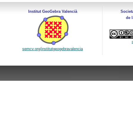
Institut GeoGebra Valencià
Societ
de 
semcv.org/institutgeogebravalencia