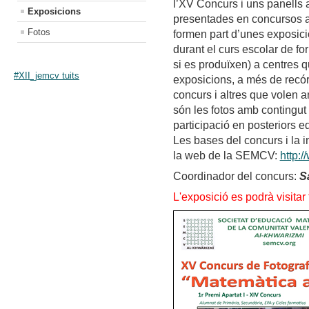
l’XV Concurs i uns panells 
Exposicions
presentades en concursos a
Fotos
formen part d’unes exposic
durant el curs escolar de fo
si es produïxen) a centres q
#XII_jemcv tuits
exposicions, a més de recórr
concurs i altres que volen 
són les fotos amb contingut
participació en posteriors e
Les bases del concurs i la 
la web de la SEMCV:
http:
Coordinador del concurs:
S
L'exposició es podrà visitar 