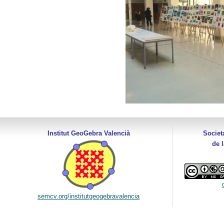
Institut GeoGebra Valencià
Societ
de 
semcv.org/institutgeogebravalencia