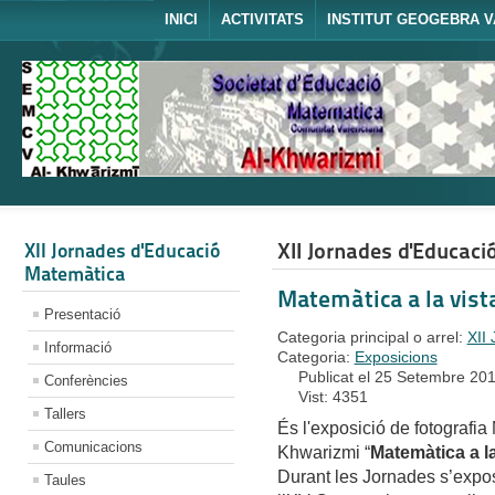
INICI
ACTIVITATS
INSTITUT GEOGEBRA V
XII Jornades d'Educac
XII Jornades d'Educació
Matemàtica
Matemàtica a la vista
Presentació
Categoria principal o arrel:
XII
Informació
Categoria:
Exposicions
Publicat el 25 Setembre 20
Conferències
Vist: 4351
Tallers
És l'exposició de fotografi
Comunicacions
Khwarizmi “
Matemàtica a la
Durant les Jornades s’expos
Taules