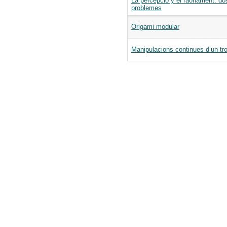
La percepció y el raonament: do
problemes
Origami modular
Manipulacions continues d’un tro