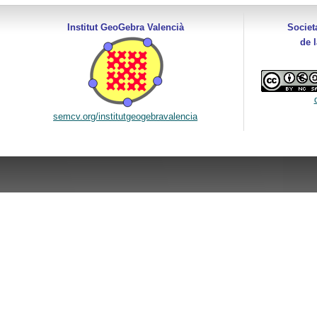
Institut GeoGebra Valencià
Societ
de 
semcv.org/institutgeogebravalencia