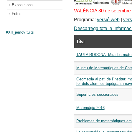
Exposicions
VALÈNCIA 30 de setembre i
Fotos
Programa:
versió web
|
vers
Descarrega tota la informaci
#XII_jemcv tuits
Títol
TAULA RODONA: Mirades matemà
Museu de Matemàtiques de Cat
Geometria al pati de l’institut: mo
fer dels alumnes topògrafs i na
Superfícies seccionades
Matemàgia 2016
Problemes de matemàtiques amb