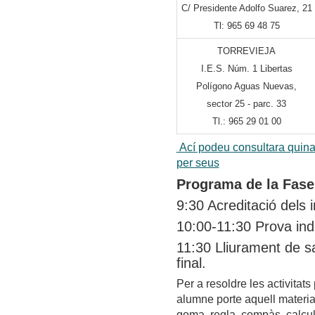
C/ Presidente Adolfo Suarez, 21
Tl: 965 69 48 75
TORREVIEJA
I.E.S. Núm. 1 Libertas
Polígono Aguas Nuevas,
sector 25 - parc. 33
Tl.: 965 29 01 00
Ací podeu consultara quina 
per seus
Programa de la Fase
9:30 Acreditació dels i
10:00-11:30 Prova indi
11:30 Lliurament de s
final.
Per a resoldre les activit
alumne porte aquell material
goma, regla, compàs, calcul