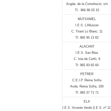
Avgda. de la Constitució, s/n
Tl.: 966 86 03 15
MUTXAMEL
I.E.S. L'Allusser
C. Tirant Lo Blanc, 11
Tl: 965 95 13 82
ALACANT
I.E.S. San Blas
C. Isla de Corfú, 9
Tl: 965 93 65 60
PETRER
C.E.I.P. Reina Sofía
Avda. Reina Sofía, 100
Tl: 965 37 71 71
ELX
I.E.S. Vicente Verdú (I.E.S. nº 11