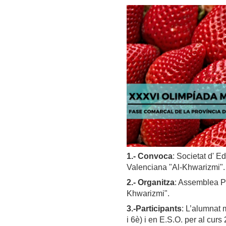
1.-
Convoca
: Societat d' 
Valenciana "Al-Khwarizmi".
2.-
Organitza
: Assemblea Pr
Khwarizmi".
3.-
Participants
: L’alumnat 
i 6è) i en E.S.O. per al cur