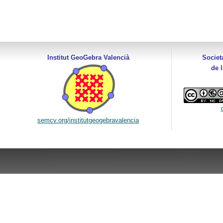
Institut GeoGebra Valencià
Societ
de 
semcv.org/institutgeogebravalencia