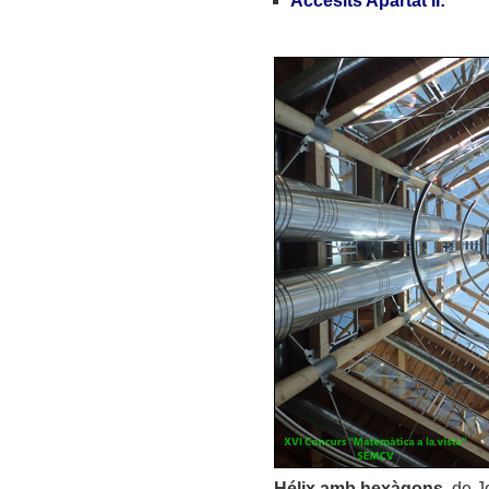
Accésits Apartat II:
Hélix amb hexàgons
, de 