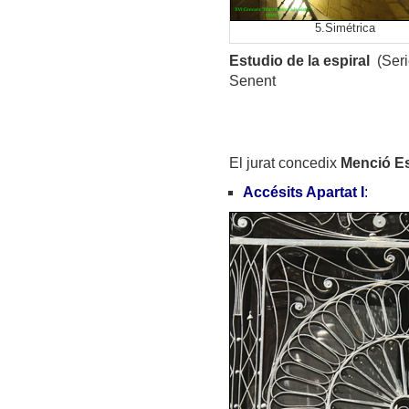
5.Simétrica
Estudio de la espiral
(Seri
Senent
El jurat concedix
Menció Es
Accésits Apartat I
: