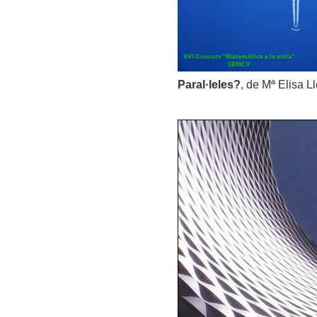
Paral·leles?
, de Mª Elisa L