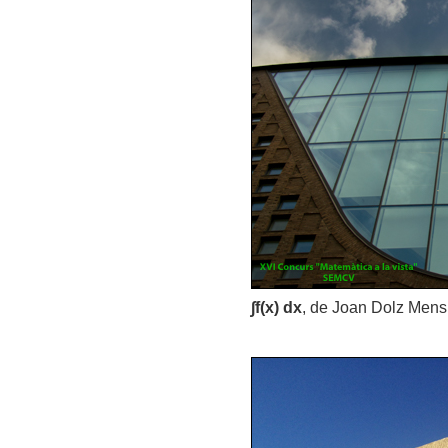
∫f(x) dx
, de Joan Dolz Mens