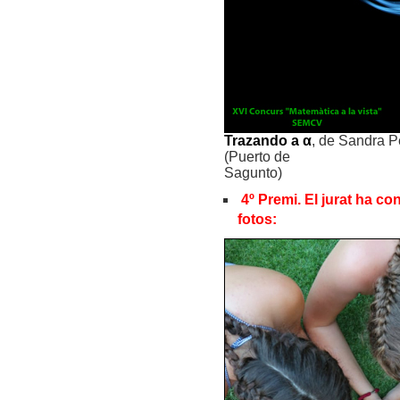
Trazando a α
, de Sandra P
(Puerto de
Sagunto)
4º Premi. El jurat ha co
fotos: