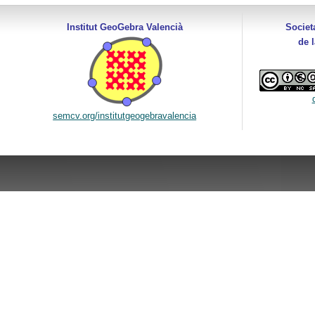
Institut GeoGebra Valencià
Societ
de 
semcv.org/institutgeogebravalencia