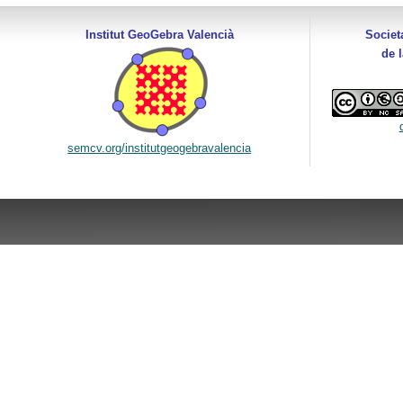
Institut GeoGebra Valencià
Societ
de 
semcv.org/institutgeogebravalencia