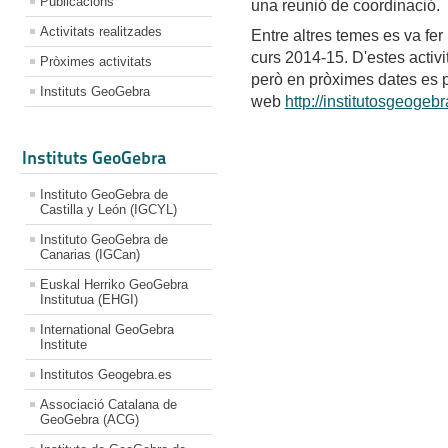
Publicacions
una reunió de coordinació.
Activitats realitzades
Entre altres temes es va fer 
curs 2014-15. D'estes activi
Pròximes activitats
però en pròximes dates es p
Instituts GeoGebra
web
http://institutosgeogebr
Instituts GeoGebra
Instituto GeoGebra de
Castilla y León (IGCYL)
Instituto GeoGebra de
Canarias (IGCan)
Euskal Herriko GeoGebra
Institutua (EHGI)
International GeoGebra
Institute
Institutos Geogebra.es
Associació Catalana de
GeoGebra (ACG)