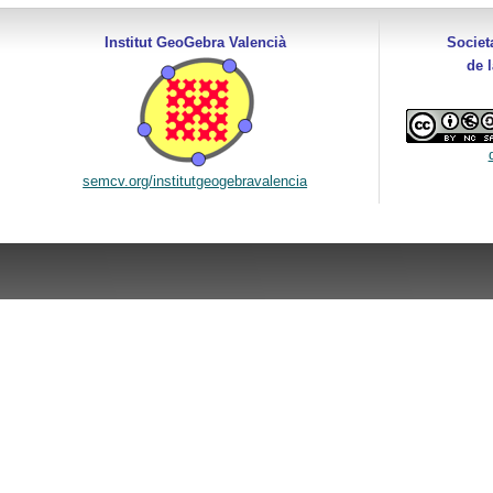
Institut GeoGebra Valencià
Societ
de 
semcv.org/institutgeogebravalencia