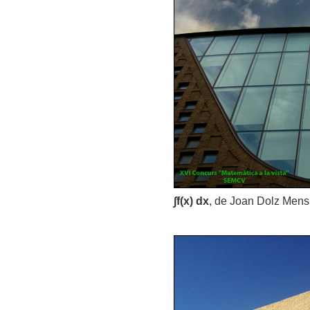
∫f(x) dx
, de Joan Dolz Mens