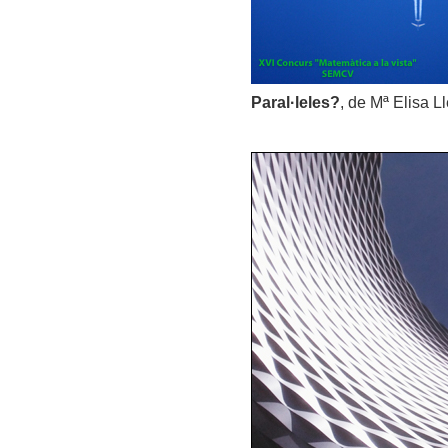
Paral·leles?
, de Mª Elisa L