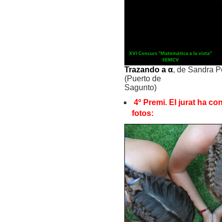
Trazando a α
, de Sandra P
(Puerto de
Sagunto)
4º Premi. El jurat ha co
fotos: