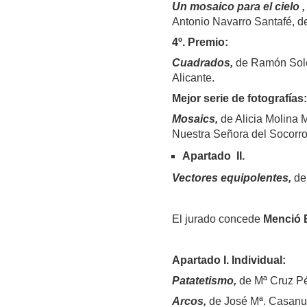
Un mosaico para el cielo ,
Antonio Navarro Santafé, de 
4
º. Premio:
Cuadrados,
de Ramón Soler
Alicante.
Mejor serie de fotografías:
Mosaics,
de Alicia Molina M
Nuestra Señora del Socorro
Apartado II
.
Vectores equipolentes
,
de
El jurado concede
Menció 
Apartado I. Individual:
Patatetismo,
de Mª Cruz Pé
Arcos,
de José Mª. Casanue