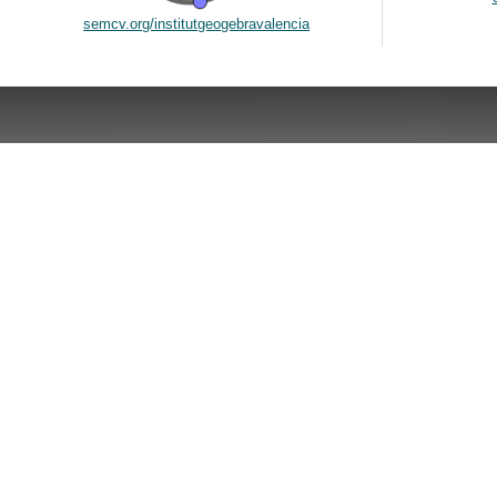
semcv.org/institutgeogebravalencia