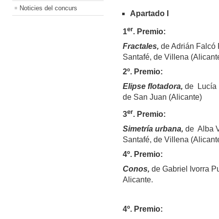
Noticies del concurs
Apartado I
er
1
. Premio:
Fractales,
de Adrián Falcó
Santafé, de Villena (Alicante
2º. Premio:
Elipse flotadora,
de Lucía B
de San Juan (Alicante)
er
3
. Premio:
Simetría urbana,
de Alba V
Santafé, de Villena (Alicante
4
º. Premio:
Conos,
de Gabriel Ivorra P
Alicante.
4
º. Premio: