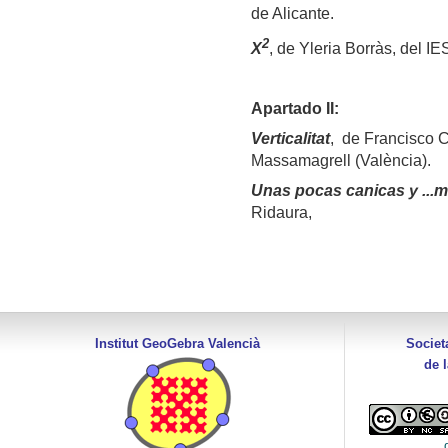
de Alicante.
2
X
, de Yleria Borràs, del I
Apartado II:
Verticalitat
, de Francisco 
Massamagrell (València).
Unas pocas canicas y ...
Ridaura,
Institut GeoGebra Valencià
Societ
de 