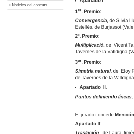
Apartado I
Noticies del concurs
er
1
. Premio:
Convergencia,
de Silvia H
Estellés, de Burjassot (Vale
2º. Premio:
Multiplicació,
de Vicent Tal
Tavernes de
la Valldigna
(Va
er
3
. Premio:
Simetría natural,
de Eloy 
de Tavernes de
la Valldigna
Apartado II
.
Puntos definiendo líneas
,
El jurado concede
Mención
Apartado II:
Traslación
, de Laura Jimé