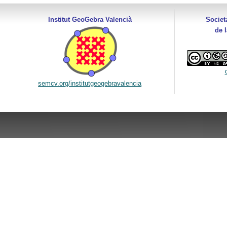
Institut GeoGebra Valencià
Societ
de 
semcv.org/institutgeogebravalencia