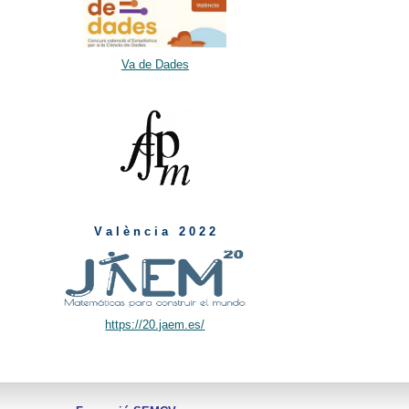
Va de Dades
V a l è n c i a 2 0 2 2
https://20.jaem.es/