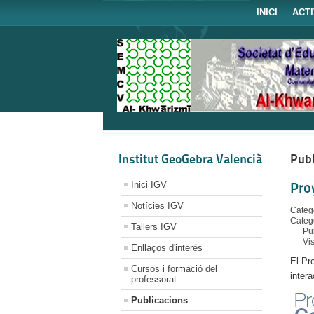
INICI
ACTI
Institut GeoGebra Valencià
Publ
Inici IGV
Pro
Notícies IGV
Catego
Categ
Tallers IGV
Pu
Vi
Enllaços d'interés
El Pr
Cursos i formació del
inter
professorat
Publicacions