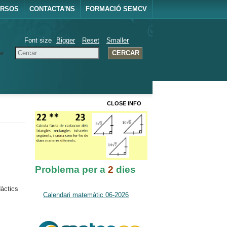
URSOS
CONTACTA'NS
FORMACIÓ SEMCV
Font size
Bigger
Reset
Smaller
r ...
CERCAR
CLOSE INFO
Problema per a
2
dies
dàctics
Calendari matemàtic 06-2026