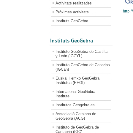
Activitats realitzades
http:
Pròximes activitats
Instituts GeoGebra
Instituts GeoGebra
Instituto GeoGebra de Castilla
y León (IGCYL)
Instituto GeoGebra de Canarias
(IGCan)
Euskal Herriko GeoGebra
Institutua (EHGI)
International GeoGebra
Institute
Institutos Geogebra.es
Associació Catalana de
GeoGebra (ACG)
Instituto de GeoGebra de
Cantabria (IGC)