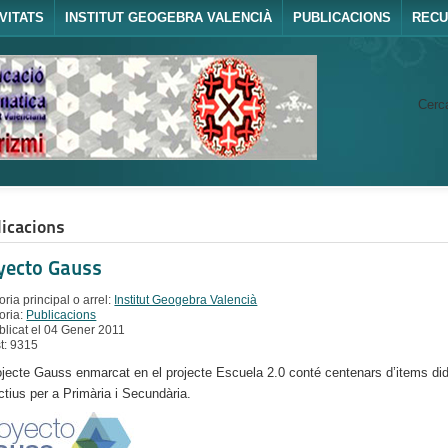
VITATS
INSTITUT GEOGEBRA VALENCIÀ
PUBLICACIONS
REC
Cerca
icacions
yecto Gauss
ria principal o arrel:
Institut Geogebra Valencià
oria:
Publicacions
blicat el 04 Gener 2011
st: 9315
ojecte Gauss enmarcat en el projecte Escuela 2.0 conté centenars d’items di
actius per a Primària i Secundària.