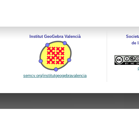
Institut GeoGebra Valencià
Societ
de 
semcv.org/institutgeogebravalencia