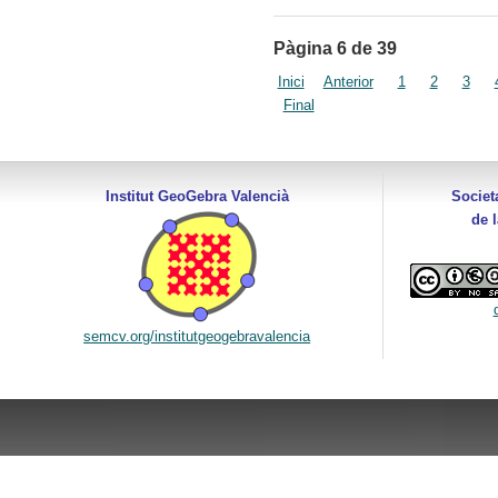
Pàgina 6 de 39
Inici
Anterior
1
2
3
Final
Institut GeoGebra Valencià
Societ
de 
semcv.org/institutgeogebravalencia