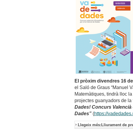
El pròxim divendres 16 d
el Saló de Graus “Manuel Va
Matemàtiques, tindrà lloc la
projectes guanyadors de la t
Dades! Concurs Valencià d
Dades”
(
https://vadedades
Llegeix més:Lliurament de pr