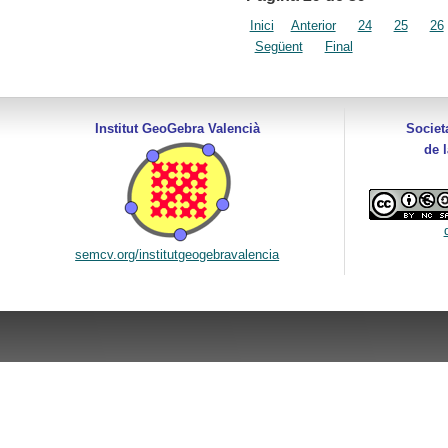
Inici
Anterior
24
25
26
Següent
Final
Institut GeoGebra Valencià
Societ
de 
semcv.org/institutgeogebravalencia