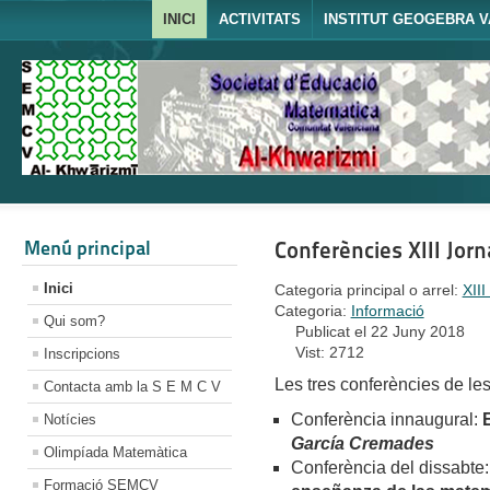
INICI
ACTIVITATS
INSTITUT GEOGEBRA V
Menú principal
Conferències XIII Jo
Inici
Categoria principal o arrel:
XII
Categoria:
Informació
Qui som?
Publicat el 22 Juny 2018
Vist: 2712
Inscripcions
Les tres conferències de le
Contacta amb la S E M C V
Conferència innaugural:
Notícies
García Cremades
Olimpíada Matemàtica
Conferència del dissabte
Formació SEMCV