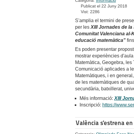
Categoria:
Informació
Publicat el 22 Juny 2018
Vist: 2286
S'amplia el termini de prese
per les
XIII Jornades de la
Comunitat Valenciana al-K
educació matemàtica"
fin
Es poden presentar proposte
mostrar experiències d'aul
Matemàtica, Geogebra, les T
Comunicació aplicades a le
Matemàtiques, i en general, 
de les matemàtiques de quals
secundària, batxillerat, unive
Més informació:
XIII Jor
Inscripció:
https://www.se
València s'estrena e
Categoria:
Olimpíada Fase Nac