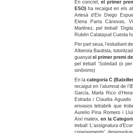
En concret,
el primer prem
ESO)
ha recaigut en els a
Artesà d'Elx Diego Espue
Elena Parra Cánovas, Vi
Martínez, pel treball ‘Digi
Rubén Calatayud Cuesta ha t
Per part seua, l'estudiant d
Alberola Bautista, tutoritza
guanyat
el primer premi de
pel treball ‘Soledad (o pe
sinònims)
En la
categoria C (Batxille
recaigut en l'alumnat de l
García, Marta Rico d'Hera
Estrada i Claudia Aguado E
envasos tetrabrik que tro
Aurelio Pina Romero i Lluí
Així mateix,
en la Categor
treball ‘L'assignatura d'Eco
coneixements’, desenvolup