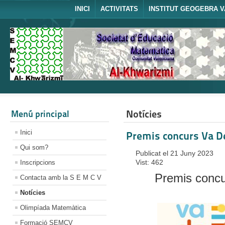
INICI
ACTIVITATS
INSTITUT GEOGEBRA V
Notícies
Menú principal
Inici
Premis concurs Va D
Qui som?
Publicat el 21 Juny 2023
Vist: 462
Inscripcions
Premis conc
Contacta amb la S E M C V
Notícies
Olimpíada Matemàtica
Formació SEMCV