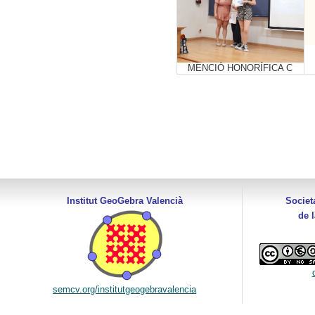
MENCIÓ HONORÍFICA C
Institut GeoGebra Valencià
Societ
de 
semcv.org/institutgeogebravalencia