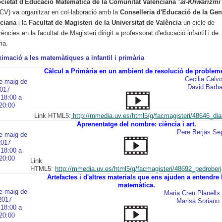
cietat d'Educació Matemàtica de la Comunitat Valenciana
"
al-Khwarizmi
V) va organitzar en col·laboració amb la
Conselleria d'Educació de la Gene
ciana
i la
Facultat de Magisteri de la Universitat de València
un cicle de
ències en la facultat de Magisteri dirigit a professorat d'educació infantil i de
ria.
imació a les matemàtiques a infantil i primària
Càlcul a Primària en un ambient de resolució de problem
Cecilia Calv
e maig de
David Barba
2017
 18:00 a
20:00
Link HTML5:
http://mmedia.uv.es/html5/g/facmagisteri/48646_di
Aprenentatge del nombre: ciència i art.
Pere Berjas Se
e maig de
2017
 18:00 a
20:00
Link
HTML5:
http://mmedia.uv.es/html5/g/facmagisteri/48692_pedrober
Artefactes i d'altres materials que ens ajuden a entendre 
matemàtica.
e maig de
Maria Creu Planells
2017
Marisa Soriano 
 18:00 a
20:00