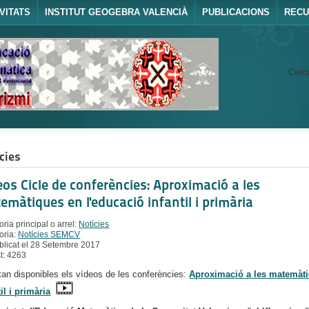
VITATS
INSTITUT GEOGEBRA VALENCIÀ
PUBLICACIONS
REC
Cerca
cies
eos Cicle de conferències: Aproximació a les
emàtiques en l'educació infantil i primària
ria principal o arrel:
Notícies
oria:
Notícies SEMCV
blicat el 28 Setembre 2017
st: 4263
tan disponibles els vídeos de les conferències:
Aproximació a les matemàt
til i primària