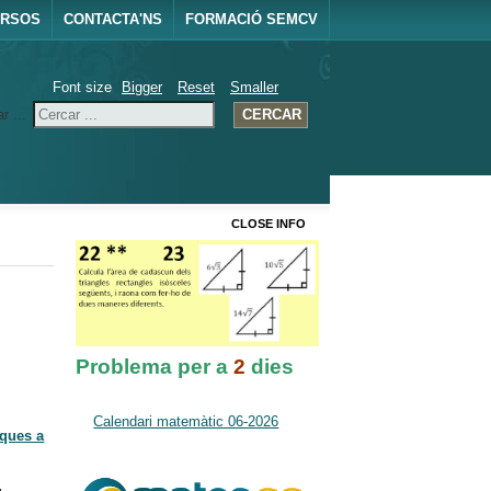
URSOS
CONTACTA'NS
FORMACIÓ SEMCV
Font size
Bigger
Reset
Smaller
r ...
CERCAR
CLOSE INFO
Problema per a
2
dies
Calendari matemàtic 06-2026
iques a