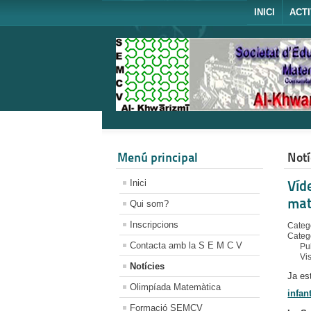
INICI
ACTI
Menú principal
Notí
Inici
Víd
mat
Qui som?
Inscripcions
Catego
Categ
Contacta amb la S E M C V
Pu
Vi
Notícies
Ja es
Olimpíada Matemàtica
infan
Formació SEMCV