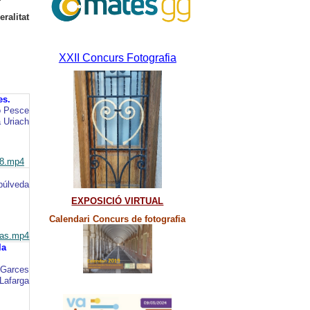
"
ralitat
XXII Concurs Fotografia
es.
o Pesce
 Uriach
a8.mp4
púlveda
EXPOSICIÓ VIRTUAL
Calendari Concurs de fotografia
jas.mp4
la
 Garces
Lafarga