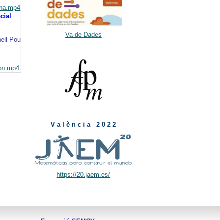
ina.mp4
cial
Va de Dades
ell Pou
ton.mp4
V a l è n c i a 2 0 2 2
https://20.jaem.es/