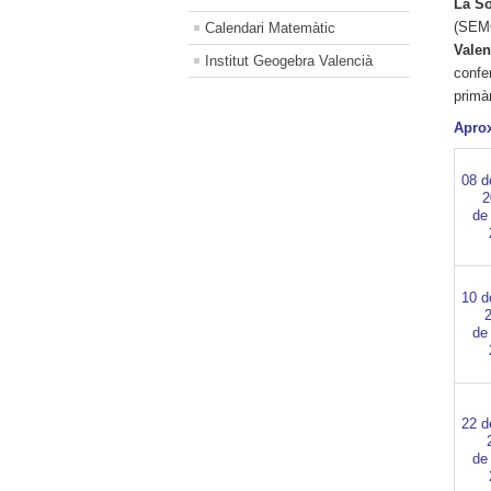
La So
(SEMC
Calendari Matemàtic
Valen
Institut Geogebra Valencià
confer
primà
Aprox
08 d
de
10 d
de
22 d
de