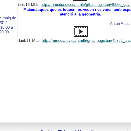
Link HTML5:
http://mmedia.uv.es/html5/g/facmagisteri/48666_gav
Matemàtiques que es toquen, es veuen i es viuen amb espe
atenció a la geometria.
e maig de
2017
Anton Auban
 18:00 a
20:00
Link HTML5:
http://mmedia.uv.es/html5/g/facmagisteri/48733_an