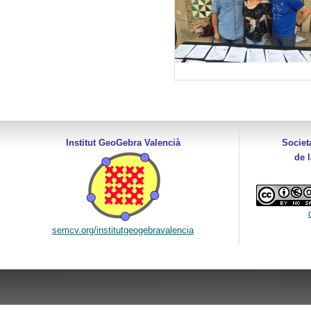
Institut GeoGebra Valencià
Societ
de 
semcv.org/institutgeogebravalencia