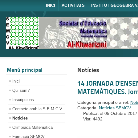
INICI
ACTIVITATS
INSTITUT GEOGEBRA V
Notícies
Menú principal
Inici
14 JORNADA D'ENSE
MATEMÀTIQUES. Jorn
Qui som?
Inscripcions
Categoria principal o arrel:
Not
Categoria:
Notícies SEMCV
Contacta amb la S E M C V
Publicat el 05 Octubre 2017
Notícies
Vist: 4492
Olimpíada Matemàtica
Formació SEMCV