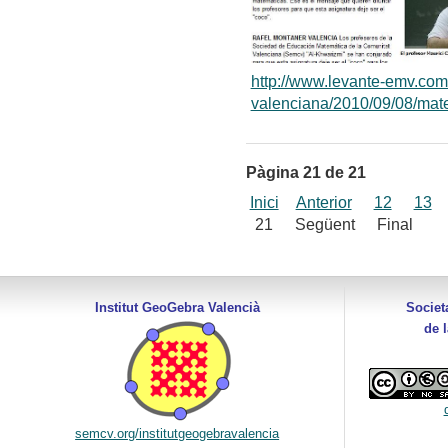
http://www.levante-emv.com
valenciana/2010/09/08/mate
Pàgina 21 de 21
Inici
Anterior
12
13
21
Següent
Final
Institut GeoGebra Valencià
Societ
de 
semcv.org/institutgeogebravalencia