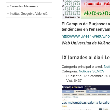
Calendari Matemàtic
Institut Geogebra Valencià
El Campus de Burjassot ac
tendències en l’ensenyam
http://www.uv.es/~webuv/not
Web Universitat de Valèn
IX Jornades al diari L
Categoria principal o arrel:
Not
Categoria:
Notícies SEMCV
Publicat el 12 Setembre 20
Vist: 6437