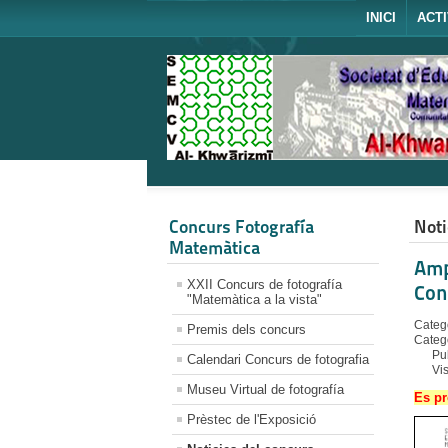
INICI
ACTI
Concurs Fotografía
Noti
Matemàtica
Amp
XXII Concurs de fotografía
Con
"Matemàtica a la vista"
Catego
Premis dels concurs
Categ
Pu
Calendari Concurs de fotografia
Vi
Museu Virtual de fotografía
Es pr
Prèstec de l'Exposició