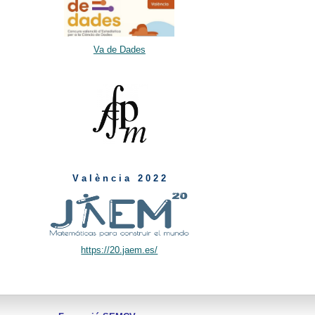
Va de Dades
V a l è n c i a 2 0 2 2
https://20.jaem.es/