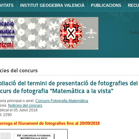
VITATS
INSTITUT GEOGEBRA VALENCIÀ
PUBLICACIONS
REC
Cerca
cies del concurs
liació del termini de presentació de fotografies del
curs de fotografia "Matemàtica a la vista"
ria principal o arrel:
Concurs Fotografía Matemàtica
oria:
Noticies del concurs
blicat el 05 Juliol 2018
st: 2290
orroga el lliurament de fotografies fins al 20/09/2018