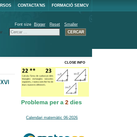
URSOS
CONTACTA'NS
FORMACIÓ SEMCV
Font size
Bigger
Reset
Smaller
r ...
CERCAR
CLOSE INFO
 XVI
Problema per a
2
dies
Calendari matemàtic 06-2026