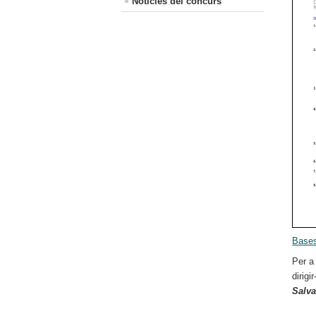
Noticies del concurs
Bases
Per a 
dirig
Salva