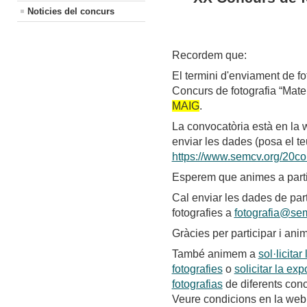
Noticies del concurs
Recordem que:
El termini d'enviament de f
Concurs de fotografia “Mate
MAIG
.
La convocatòria està en la 
enviar les dades (posa el te
https://www.semcv.org/20co
Esperem que animes a partic
Cal enviar les dades de parti
fotografies a
fotografia@se
Gràcies per participar i anim
També animem a
sol·licita
fotografies
o
solicitar la ex
fotografias
de diferents concu
Veure condicions en la web