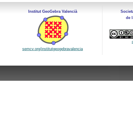
Institut GeoGebra Valencià
Societ
de 
semcv.org/institutgeogebravalencia