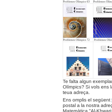
Problemes Olímpics 63
Problemes Olím
Problemes Olímpics 72
Problemes Olím
Te falta algun exempla
Olímpics? Si vols ens l
teua adreça.
Ens omplis el següent
postal
a la nostra adre
Matemàtica "Al-Khwariz