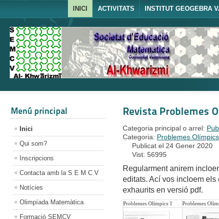
INICI
ACTIVITATS
INSTITUT GEOGEBRA V
Revista Problemes O
Menú principal
Categoria principal o arrel:
Pub
Inici
Categoria:
Problemes Olímpics
Qui som?
Publicat el 24 Gener 2020
Vist: 56995
Inscripcions
Regularment anirem incloen
Contacta amb la S E M C V
editats. Ací vos incloem els
Notícies
exhaurits en versió pdf.
Olimpíada Matemàtica
Problemes Olímpics 1
Problemes Olím
Formació SEMCV