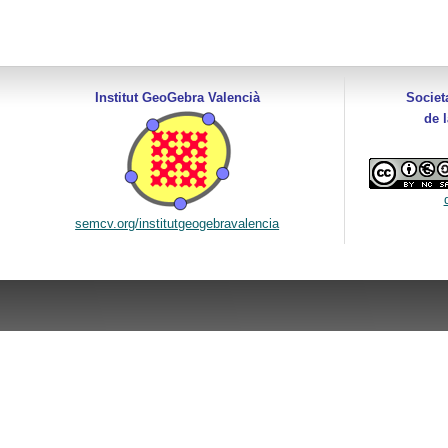
Institut GeoGebra Valencià
Societ
de 
semcv.org/institutgeogebravalencia