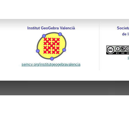
Institut GeoGebra Valencià
Societ
de 
semcv.org/institutgeogebravalencia