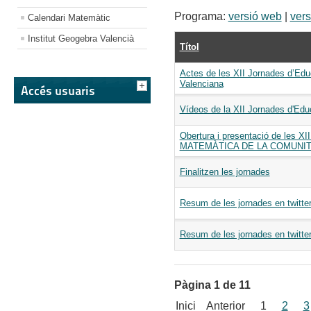
Programa:
versió web
|
vers
Calendari Matemàtic
Institut Geogebra Valencià
Títol
Actes de les XII Jornades d’Ed
Valenciana
Accés usuaris
Vídeos de la XII Jornades d'Ed
Obertura i presentació de les
MATEMÀTICA DE LA COMUNIT
Finalitzen les jornades
Resum de les jornades en twitte
Resum de les jornades en twitte
Pàgina 1 de 11
Inici
Anterior
1
2
3