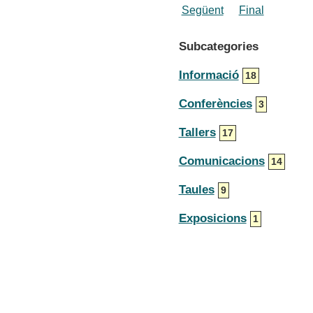
Següent
Final
Subcategories
Informació
18
Conferències
3
Tallers
17
Comunicacions
14
Taules
9
Exposicions
1