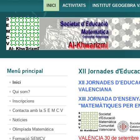
INICI
ACTIVITATS
INSTITUT GEOGEBRA V
XII Jornades d'Educa
Menú principal
Inici
XII JORNADES D'EDUCA
VALENCIANA
Qui som?
XIII JORNADA D'ENSEN
Inscripcions
"MATEMÀTIQUES PER E
Contacta amb la S E M C V
Notícies
Olimpíada Matemàtica
VALÈNCIA 30 de setembre i
Formació SEMCV