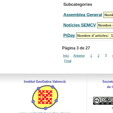
Subcategories
Assemblea General
Nomb
Notícies SEMCV
Nombre d
PiDay
Nombre d`articles: 1
Pàgina 3 de 27
Inici
Anterior
1
2
3
Final
Institut GeoGebra Valencià
Societ
de 