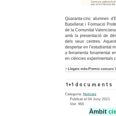
Quaranta-cinc alumnes d'E
Batxillerat i Formació Prof
de la Comunitat Valenciana,
amb la presentació de dèsse
dels seus centres.
Aquest
despertar en l’estudiantat mé
a ferramenta fonamental en 
en ciències experimentals c
Llegeix més:Premis concurs 
1+1 d o c u m e n t s
Categoria:
Notícies
Publicat el 04 Juny 2021
Vist: 965
Àmbit
ci