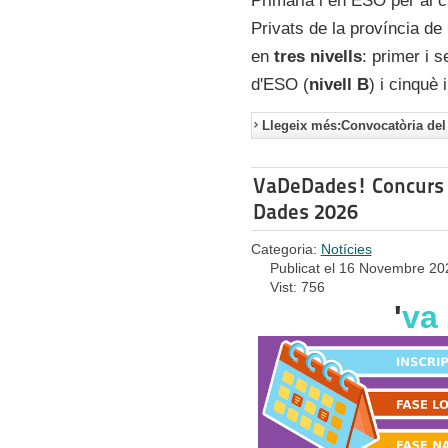
Primària i en ESO per al 
Privats de la província d
en
tres nivells
: primer i 
d'ESO (
nivell B
) i cinquè 
Llegeix més:Convocatòria del 
VaDeDades! Concurs d'
Dades 2026
Categoria:
Notícies
Publicat el 16 Novembre 20
Vist: 756
'
va