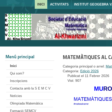
INICI
ACTIVITATS
INSTITUT GEOGEBRA V
Menú principal
MATEMÀTIQUES AL CA
Inici
Categoria principal o arrel:
Mat
Categoria:
Edició 2026
Qui som?
Publicat el 11 Febrer 2026
Vist: 907
Inscripcions
MU
R
Contacta amb la S E M C V
Notícies
Olimpíada Matemàtica
Formació SEMCV