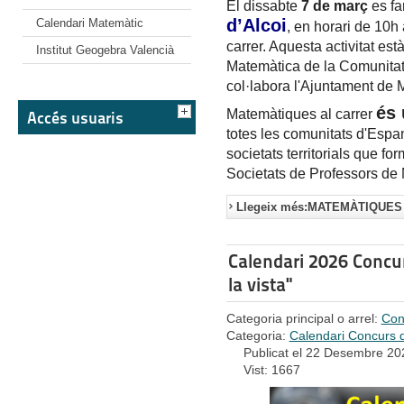
El dissabte
7 de març
es fa
d’Alcoi
Calendari Matemàtic
, en horari de 10h 
carrer. Aquesta activitat es
Institut Geogebra Valencià
Matemàtica de la Comunitat
col·labora l'Ajuntament de M
és 
Matemàtiques al carrer
Accés usuaris
totes les comunitats d'Espa
societats territorials que f
Societats de Professors d
Llegeix més:MATEMÀTIQUES 
Calendari 2026 Concu
la vista"
Categoria principal o arrel:
Con
Categoria:
Calendari Concurs d
Publicat el 22 Desembre 20
Vist: 1667