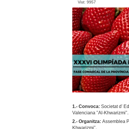
Vist: 9957
1.- Convoca:
Societat d' E
Valenciana "Al-Khwarizmi".
2.- Organitza:
Assemblea Pr
Khwarizmi".