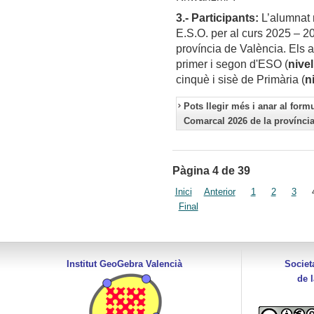
3.- Participants:
L’alumnat m
E.S.O. per al curs 2025 – 20
província de València. Els
primer i segon d'ESO (
nivel
cinquè i sisè de Primària (
n
Pots llegir més i anar al form
Comarcal 2026 de la província
Pàgina 4 de 39
Inici
Anterior
1
2
3
Final
Institut GeoGebra Valencià
Societ
de 