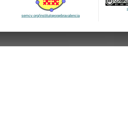
semcv.org/institutgeogebravalencia