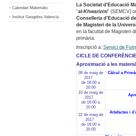
La Societat d'Educació M
Calendari Matemàtic
"
al-Khwarizmi
" (SEMCV) or
Institut Geogebra Valencià
Conselleria d'Educació de
de Magisteri de la Univers
en la facultat de Magisteri di
primària.
Inscripció a:
Servici de For
CICLE DE CONFERÈNCI
Aproximació a les matemàti
08 de maig de
Càlcul a Primà
2017
de 18:00 a
20:00
10 de maig de
Apre
2017
de 18:00 a
20:00
Artefactes i d
22 de maig de
2017
de 18:00 a
20:00