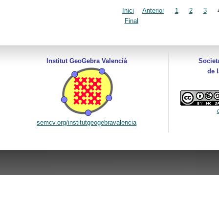
Inici
Anterior
1
2
3
Final
Institut GeoGebra Valencià
Societ
de 
semcv.org/institutgeogebravalencia