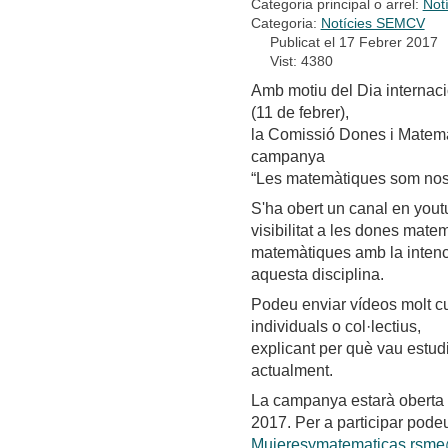
Categoria principal o arrel:
Not
Categoria:
Notícies SEMCV
Publicat el 17 Febrer 2017
Vist: 4380
Amb motiu del Dia internacio
(11 de febrer),
la Comissió Dones i Matemà
campanya
“Les matemàtiques som nos
S'ha obert un canal en you
visibilitat a les dones mate
matemàtiques amb la intenci
aquesta disciplina.
Podeu enviar vídeos molt c
individuals o col·lectius,
explicant per què vau estud
actualment.
La campanya estarà oberta d
2017. Per a participar pode
Mujeresymatematicas.rsm