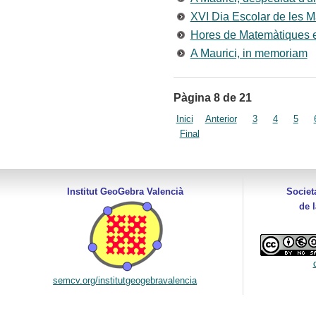
XVI Dia Escolar de les 
Hores de Matemàtiques en
A Maurici, in memoriam
Pàgina 8 de 21
Inici
Anterior
3
4
5
Final
Institut GeoGebra Valencià
Societ
de 
semcv.org/institutgeogebravalencia