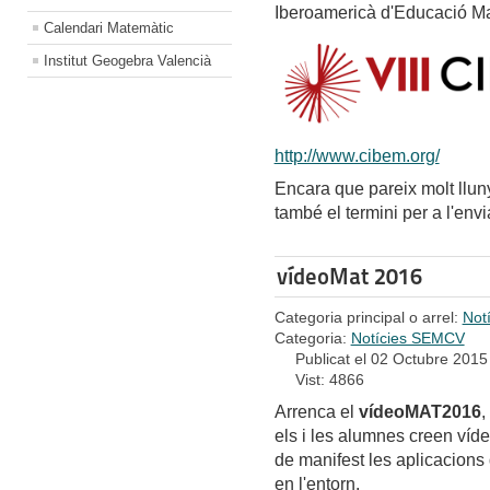
Iberoamericà d'Educació M
Calendari Matemàtic
Institut Geogebra Valencià
http://www.cibem.org/
Encara que pareix molt llunyà
també el termini per a l'env
vídeoMat 2016
Categoria principal o arrel:
Not
Categoria:
Notícies SEMCV
Publicat el 02 Octubre 2015
Vist: 4866
Arrenca el
vídeoMAT2016
,
els i les alumnes creen ví
de manifest les aplicacions
en l'entorn.